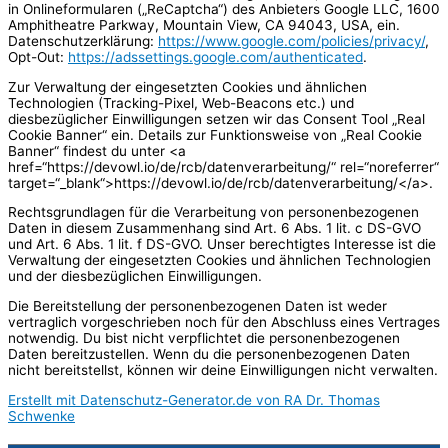
in Onlineformularen („ReCaptcha“) des Anbieters Google LLC, 1600
Amphitheatre Parkway, Mountain View, CA 94043, USA, ein.
Datenschutzerklärung:
https://www.google.com/policies/privacy/
,
Opt-Out:
https://adssettings.google.com/authenticated
.
Zur Verwaltung der eingesetzten Cookies und ähnlichen
Technologien (Tracking-Pixel, Web-Beacons etc.) und
diesbezüglicher Einwilligungen setzen wir das Consent Tool „Real
Cookie Banner“ ein. Details zur Funktionsweise von „Real Cookie
Banner“ findest du unter <a
href=“https://devowl.io/de/rcb/datenverarbeitung/“ rel=“noreferrer“
target=“_blank“>https://devowl.io/de/rcb/datenverarbeitung/</a>.
Rechtsgrundlagen für die Verarbeitung von personenbezogenen
Daten in diesem Zusammenhang sind Art. 6 Abs. 1 lit. c DS-GVO
und Art. 6 Abs. 1 lit. f DS-GVO. Unser berechtigtes Interesse ist die
Verwaltung der eingesetzten Cookies und ähnlichen Technologien
und der diesbezüglichen Einwilligungen.
Die Bereitstellung der personenbezogenen Daten ist weder
vertraglich vorgeschrieben noch für den Abschluss eines Vertrages
notwendig. Du bist nicht verpflichtet die personenbezogenen
Daten bereitzustellen. Wenn du die personenbezogenen Daten
nicht bereitstellst, können wir deine Einwilligungen nicht verwalten.
Erstellt mit Datenschutz-Generator.de von RA Dr. Thomas
Schwenke