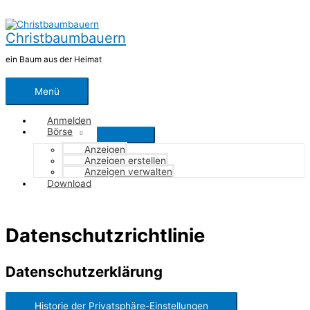
Zum
Inhalt
springen
Christbaumbauern
ein Baum aus der Heimat
Menü
Menü
Anmelden
Börse
Anzeigen
Anzeigen erstellen
Anzeigen verwalten
Download
Datenschutzrichtlinie
Datenschutzerklärung
Historie der Privatsphäre-Einstellungen